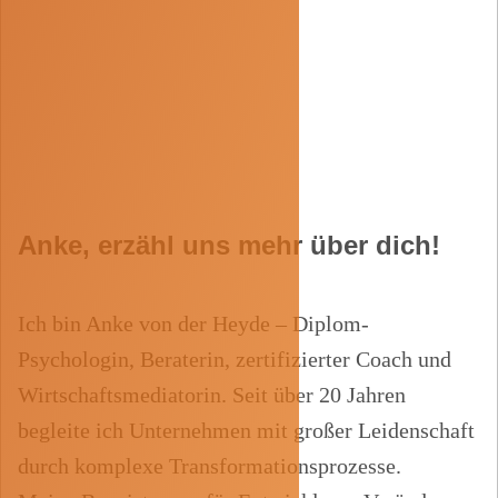
Anke, erzähl uns mehr über dich!
Ich bin Anke von der Heyde – Diplom-
Psychologin, Beraterin, zertifizierter Coach und
Wirtschaftsmediatorin. Seit über 20 Jahren
begleite ich Unternehmen mit großer Leidenschaft
durch komplexe Transformationsprozesse.