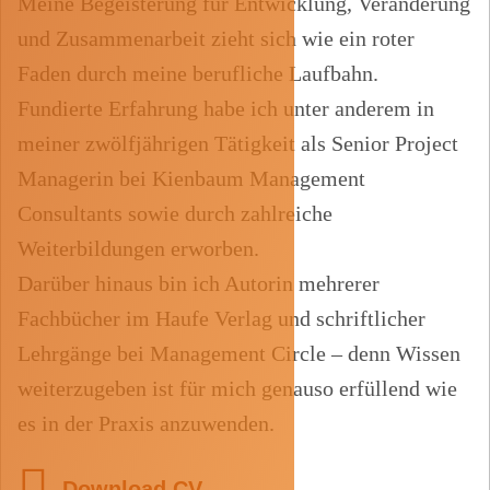
Meine Begeisterung für Entwicklung, Veränderung
und Zusammenarbeit zieht sich wie ein roter
Faden durch meine berufliche Laufbahn.
Fundierte Erfahrung habe ich unter anderem in
meiner zwölfjährigen Tätigkeit als Senior Project
Managerin bei Kienbaum Management
Consultants sowie durch zahlreiche
Weiterbildungen erworben.
Darüber hinaus bin ich Autorin mehrerer
Fachbücher im Haufe Verlag und schriftlicher
Lehrgänge bei Management Circle – denn Wissen
weiterzugeben ist für mich genauso erfüllend wie
es in der Praxis anzuwenden.
Download CV